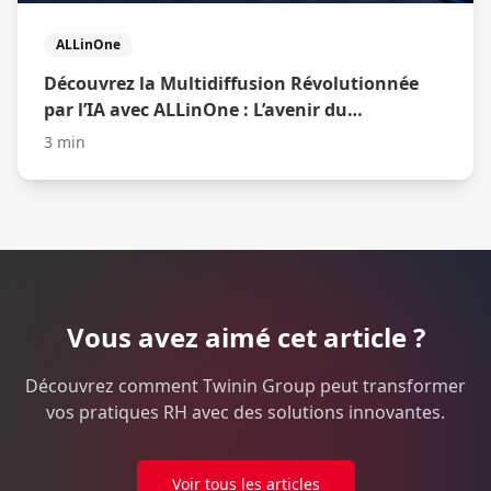
ALLinOne
Découvrez la Multidiffusion Révolutionnée
par l’IA avec ALLinOne : L’avenir du
Recrutement Optimisé
3 min
Vous avez aimé cet article ?
Découvrez comment Twinin Group peut transformer
vos pratiques RH avec des solutions innovantes.
Voir tous les articles