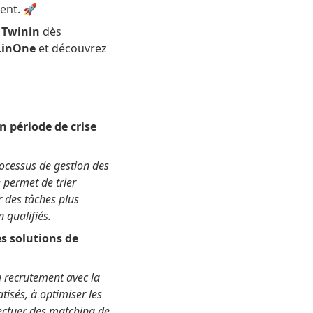
ent. 🚀
c
Twinin
dès
LinOne
et découvrez
n période de crise
processus de gestion des
 permet de trier
r des tâches plus
 qualifiés.
es solutions de
 recrutement avec la
tisés, à optimiser les
fectuer des matching de