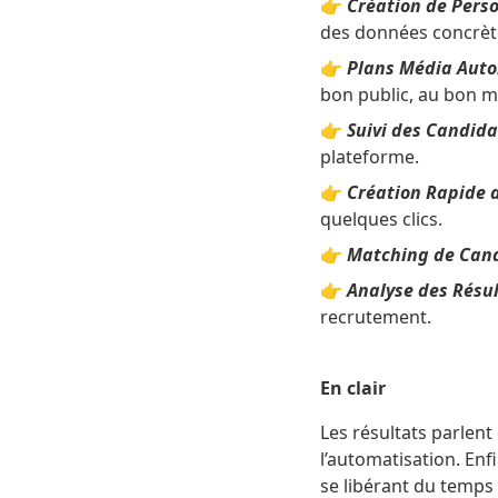
👉
Création de Pers
des données concrèt
👉
Plans Média Aut
bon public, au bon 
👉
Suivi des Candida
plateforme.
👉
Création Rapide
quelques clics.
👉
Matching de Can
👉
Analyse des Résu
recrutement.
En clair
Les résultats parlent
l’automatisation. Enf
se libérant du temps 