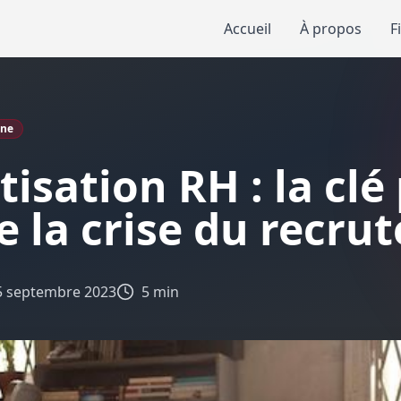
Accueil
À propos
F
One
isation RH : la clé
e la crise du recru
5 septembre 2023
5 min