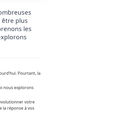
 nombreuses
 être plus
prenons les
explorons
urd’hui. Pourtant, la
oi nous explorons
évolutionner votre
e la réponse à vos