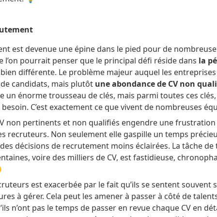
rutement
ent est devenue une épine dans le pied pour de nombreuse
e l’on pourrait penser que le principal défi réside dans
la p
t bien différente. Le problème majeur auquel les entreprise
de candidats, mais plutôt
une abondance de CV non quali
 un énorme trousseau de clés, mais parmi toutes ces clés, 
 besoin. C’est exactement ce que vivent de nombreuses éq
V non pertinents et non qualifiés engendre une frustration
s recruteurs. Non seulement elle gaspille un temps précieu
es décisions de recrutement moins éclairées. La tâche de tr
aines, voire des milliers de CV, est fastidieuse, chronopha

cruteurs est exacerbée par le fait qu’ils se sentent souvent
res à gérer. Cela peut les amener à passer à côté de talent
ls n’ont pas le temps de passer en revue chaque CV en détai