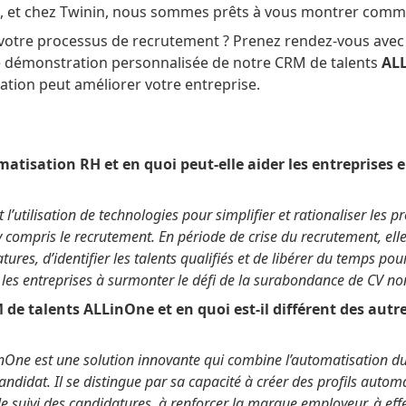
t, et chez Twinin, nous sommes prêts à vous montrer comm
 votre processus de recrutement ? Prenez rendez-vous ave
e démonstration personnalisée de notre CRM de talents
AL
tion peut améliorer votre entreprise.
matisation RH et en quoi peut-elle aider les entreprises e
 l’utilisation de technologies pour simplifier et rationaliser les 
 compris le recrutement. En période de crise du recrutement, elle
ures, d’identifier les talents qualifiés et de libérer du temps pou
 les entreprises à surmonter le défi de la surabondance de CV non
 de talents ALLinOne et en quoi est-il différent des autr
nOne est une solution innovante qui combine l’automatisation du
candidat. Il se distingue par sa capacité à créer des profils automa
le suivi des candidatures, à renforcer la marque employeur, à ef