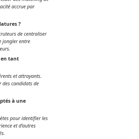
cacité accrue par
datures ?
ruteurs de centraliser
e jongler entre
eurs.
 en tant
ents et attrayants.
r des candidats de
aptés à une
tes pour identifier les
ience et d’autres
és.