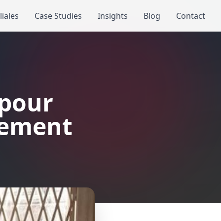
iliales
Case Studies
Insights
Blog
Contact
 pour
tement