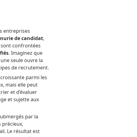
s entreprises
énurie de candidat
,
s sont confrontées
fiés
. Imaginez que
une seule ouvre la
uipes de recrutement.
 croissante parmi les
x, mais elle peut
ier et d’évaluer
ge et sujette aux
 submergés par la
s précieux,
l. Le résultat est