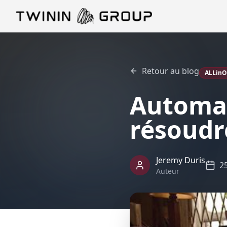
Retour au blog
ALLin
Automat
résoudr
Jeremy Duris
2
Auteur